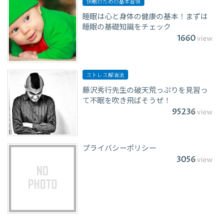
快眠のための基本習慣
睡眠は心と身体の健康の基本！まずは
睡眠の基礎知識をチェック
1660
view
ストレス解消法
藤沢秀行先生の破天荒っぷりを見習っ
て不眠を吹き飛ばそうぜ！
95236
view
プライバシーポリシー
3056
view