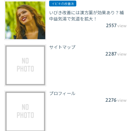
イビキの改善法
いびき改善には漢方薬が効果あり？補
中益気湯で気道を拡大！
2557
view
サイトマップ
2287
view
プロフィール
2276
view