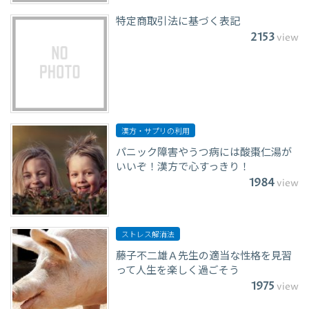
特定商取引法に基づく表記
2153
view
漢方・サプリの利用
パニック障害やうつ病には酸棗仁湯が
いいぞ！漢方で心すっきり！
1984
view
ストレス解消法
藤子不二雄Ａ先生の適当な性格を見習
って人生を楽しく過ごそう
1975
view