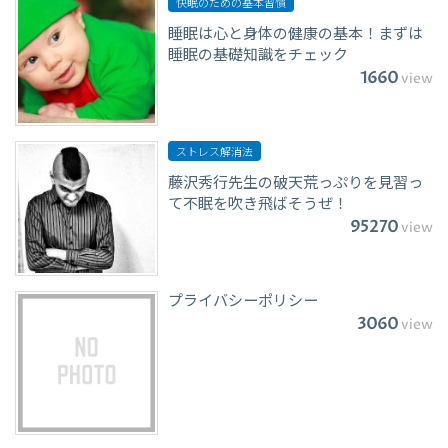
快眠のための基本習慣
睡眠は心と身体の健康の基本！まずは
睡眠の基礎知識をチェック
1660
view
ストレス解消法
藤沢秀行先生の破天荒っぷりを見習っ
て不眠を吹き飛ばそうぜ！
95270
view
プライバシーポリシー
3060
view