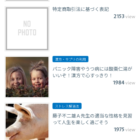
特定商取引法に基づく表記
2153
view
漢方・サプリの利用
パニック障害やうつ病には酸棗仁湯が
いいぞ！漢方で心すっきり！
1984
view
ストレス解消法
藤子不二雄Ａ先生の適当な性格を見習
って人生を楽しく過ごそう
1975
view