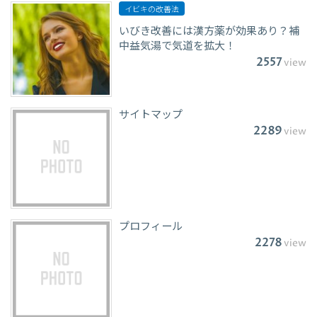
イビキの改善法
いびき改善には漢方薬が効果あり？補
中益気湯で気道を拡大！
2557
view
サイトマップ
2289
view
プロフィール
2278
view