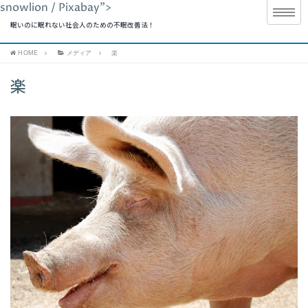
snowlion / Pixabay">
眠いのに眠れない社会人のための不眠改善法！
HOME
メディア
楽
楽