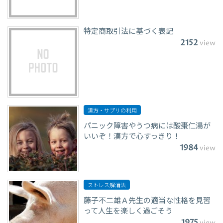
特定商取引法に基づく表記
2152
view
漢方・サプリの利用
パニック障害やうつ病には酸棗仁湯が
いいぞ！漢方で心すっきり！
1984
view
ストレス解消法
藤子不二雄Ａ先生の適当な性格を見習
って人生を楽しく過ごそう
1975