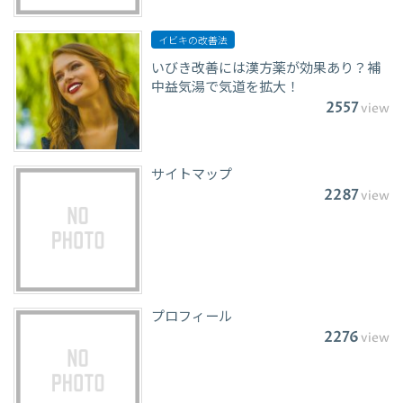
イビキの改善法
いびき改善には漢方薬が効果あり？補
中益気湯で気道を拡大！
2557
view
サイトマップ
2287
view
プロフィール
2276
view