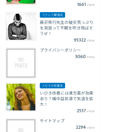
1661
view
ストレス解消法
藤沢秀行先生の破天荒っぷり
を見習って不眠を吹き飛ばそ
うぜ！
95322
view
プライバシーポリシー
3060
view
イビキの改善法
いびき改善には漢方薬が効果
あり？補中益気湯で気道を拡
大！
2557
view
サイトマップ
2294
view