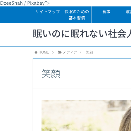
DzeeShah / Pixabay">
サイトマップ
快眠のための
食事
寝
基本習慣
眠いのに眠れない社会
HOME
メディア
笑顔
笑顔