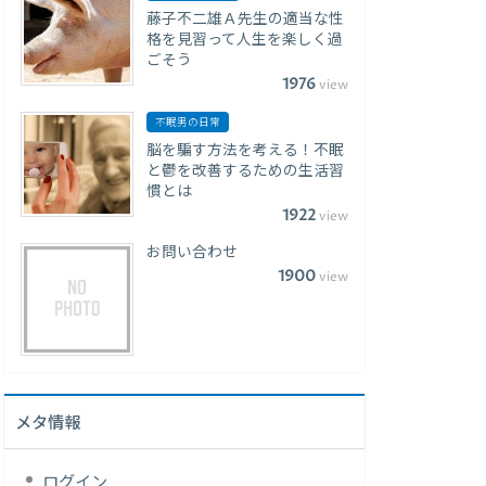
藤子不二雄Ａ先生の適当な性
格を見習って人生を楽しく過
ごそう
1976
view
不眠男の日常
脳を騙す方法を考える！不眠
と鬱を改善するための生活習
慣とは
1922
view
お問い合わせ
1900
view
メタ情報
ログイン