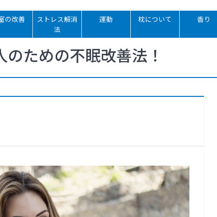
室の改善
ストレス解消
運動
枕について
香り
法
人のための不眠改善法！