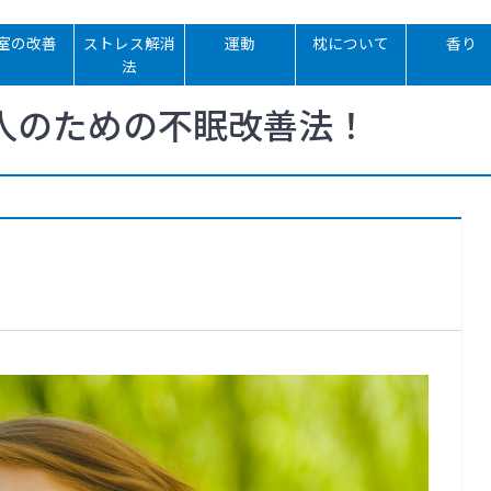
室の改善
ストレス解消
運動
枕について
香り
法
人のための不眠改善法！