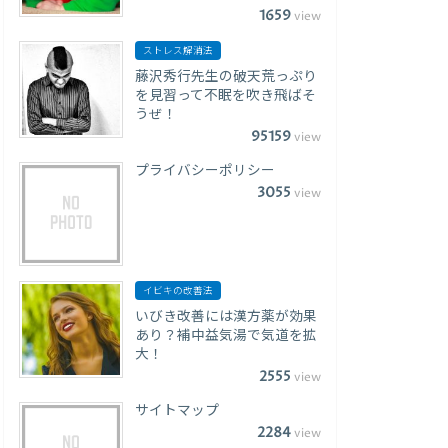
1659
view
ストレス解消法
藤沢秀行先生の破天荒っぷり
を見習って不眠を吹き飛ばそ
うぜ！
95159
view
プライバシーポリシー
3055
view
イビキの改善法
いびき改善には漢方薬が効果
あり？補中益気湯で気道を拡
大！
2555
view
サイトマップ
2284
view