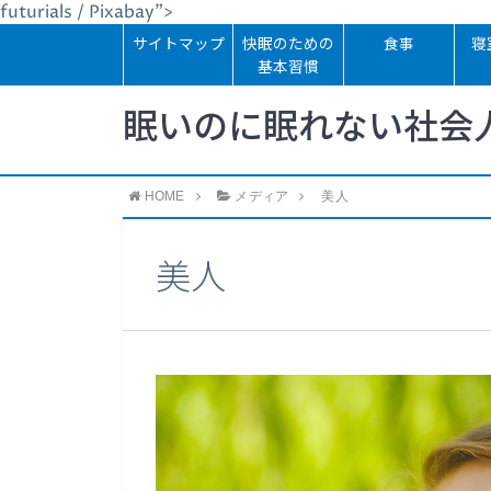
futurials / Pixabay">
サイトマップ
快眠のための
食事
寝
基本習慣
眠いのに眠れない社会
HOME
メディア
美人
美人