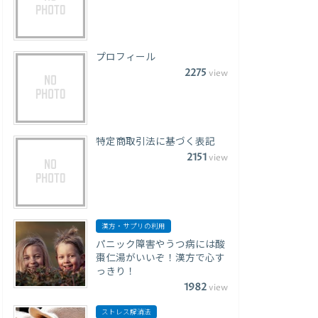
プロフィール
2275
view
特定商取引法に基づく表記
2151
view
漢方・サプリの利用
パニック障害やうつ病には酸
棗仁湯がいいぞ！漢方で心す
っきり！
1982
view
ストレス解消法