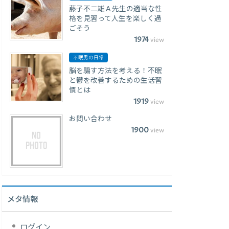
藤子不二雄Ａ先生の適当な性
格を見習って人生を楽しく過
ごそう
1974
view
不眠男の日常
脳を騙す方法を考える！不眠
と鬱を改善するための生活習
慣とは
1919
view
お問い合わせ
1900
view
メタ情報
ログイン