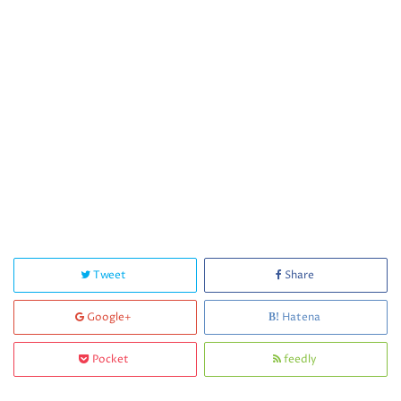
Tweet
Share
Google+
Hatena
Pocket
feedly