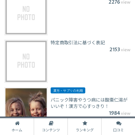
2276
view
特定商取引法に基づく表記
2153
view
漢方・サプリの利用
パニック障害やうつ病には酸棗仁湯が
いいぞ！漢方で心すっきり！
1984
view
ホーム
コンテンツ
ランキング
口コミ