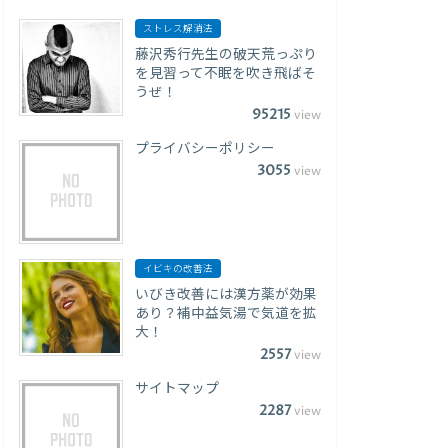
ストレス解消法
藤沢秀行先生の破天荒っぷり
を見習って不眠を吹き飛ばそ
うぜ！
95215
view
プライバシーポリシー
3055
view
イビキの改善法
いびき改善には漢方薬が効果
あり？補中益気湯で気道を拡
大！
2557
view
サイトマップ
2287
view