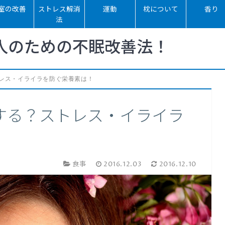
室の改善
ストレス解消
運動
枕について
香り
法
人のための不眠改善法！
レス・イライラを防ぐ栄養素は！
する？ストレス・イライラ
食事
2016.12.03
2016.12.10