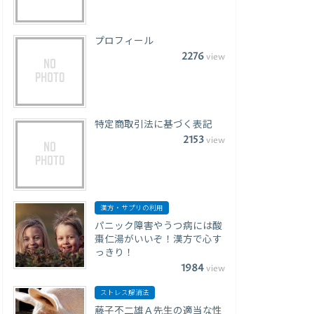
プロフィール
2276
view
特定商取引法に基づく表記
2153
view
漢方・サプリの利用
パニック障害やうつ病には酸
棗仁湯がいいぞ！漢方で心す
っきり！
1984
view
ストレス解消法
藤子不二雄Ａ先生の適当な性