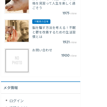
格を見習って人生を楽しく過
ごそう
1975
view
不眠男の日常
脳を騙す方法を考える！不眠
と鬱を改善するための生活習
慣とは
1921
view
お問い合わせ
1900
view
メタ情報
ログイン