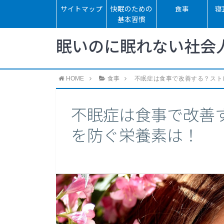
サイトマップ
快眠のための
食事
寝
基本習慣
眠いのに眠れない社会
HOME
食事
不眠症は食事で改善する？スト
不眠症は食事で改善
を防ぐ栄養素は！