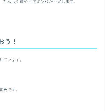
、たんぱく質やビタミンＣが不足します。
おう！
れています。
重要です。