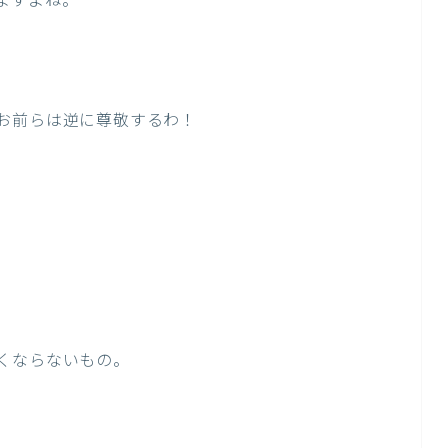
ますよね。
お前らは逆に尊敬するわ！
くならないもの。