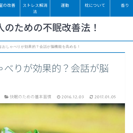
室の改善
ストレス解消
運動
枕について
香り
法
人のための不眠改善法！
はおしゃべりが効果的？会話が脳機能を高める！
ゃべりが効果的？会話が脳
快眠のための基本習慣
2016.12.03
2017.01.05