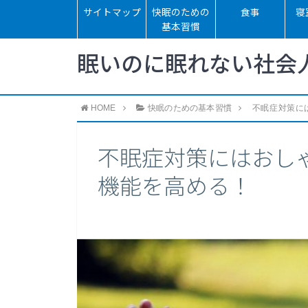
サイトマップ
快眠のための
食事
寝
基本習慣
眠いのに眠れない社会
HOME
快眠のための基本習慣
不眠症対策に
不眠症対策にはおし
機能を高める！