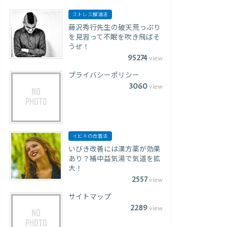
ストレス解消法
藤沢秀行先生の破天荒っぷり
を見習って不眠を吹き飛ばそ
うぜ！
95274
view
プライバシーポリシー
3060
view
イビキの改善法
いびき改善には漢方薬が効果
あり？補中益気湯で気道を拡
大！
2557
view
サイトマップ
2289
view