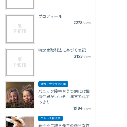
プロフィール
2278
view
特定商取引法に基づく表記
2153
view
漢方・サプリの利用
パニック障害やうつ病には酸
棗仁湯がいいぞ！漢方で心す
っきり！
1984
view
ストレス解消法
藤子不二雄Ａ先生の適当な性